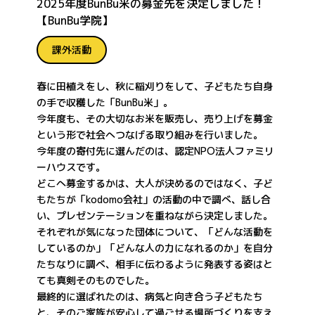
2025年度BunBu米の募金先を決定しました！
【BunBu学院】
課外活動
春に田植えをし、秋に稲刈りをして、子どもたち自身
の手で収穫した「BunBu米」。
今年度も、その大切なお米を販売し、売り上げを募金
という形で社会へつなげる取り組みを行いました。
今年度の寄付先に選んだのは、認定NPO法人ファミリ
ーハウスです。
どこへ募金するかは、大人が決めるのではなく、子ど
もたちが「kodomo会社」の活動の中で調べ、話し合
い、プレゼンテーションを重ねながら決定しました。
それぞれが気になった団体について、「どんな活動を
しているのか」「どんな人の力になれるのか」を自分
たちなりに調べ、相手に伝わるように発表する姿はと
ても真剣そのものでした。
最終的に選ばれたのは、病気と向き合う子どもたち
と、そのご家族が安心して過ごせる場所づくりを支え