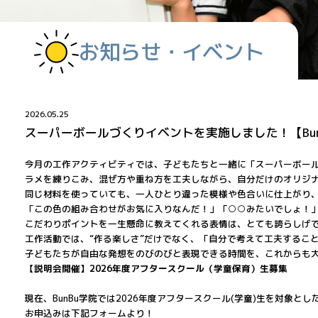
お知らせ・イベント
2026.05.25
スーパーボールづくりイベントを実施しました！【Bun
今月の工作アクティビティでは、子どもたちと一緒に「スーパーボー
ラメを練りこみ、混ぜ方や重ね方を工夫しながら、自分だけのオリジ
同じ材料を使っていても、一人ひとり違った模様や色合いに仕上がり
「この色の組み合わせがお気に入りなんだ！」「○○みたいでしょ！
こだわりポイントを一生懸命に教えてくれる表情は、とても誇らしげ
工作活動では、“作る楽しさ”だけでなく、「自分で考えて工夫するこ
子どもたちが自由な発想をのびのびと表現できる時間を、これからも
【説明会開催】2026年度アフタースクール（学童保育）生募集
現在、BunBu学院では2026年度アフタースクール(学童)生を対象
お申込みは下記フォームより！