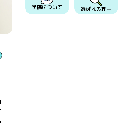
学院について
選ばれる理由
1
し
行