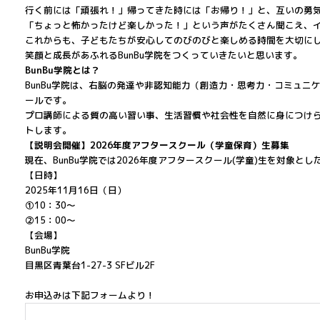
行く前には「頑張れ！」帰ってきた時には「お帰り！」と、互いの勇
「ちょっと怖かったけど楽しかった！」という声がたくさん聞こえ、
これからも、子どもたちが安心してのびのびと楽しめる時間を大切に
笑顔と成長があふれるBunBu学院をつくっていきたいと思います。
BunBu学院とは？
BunBu学院は、右脳の発達や非認知能力（創造力・思考力・コミュ
ールです。
プロ講師による質の高い習い事、生活習慣や社会性を自然に身につけ
トします。
【説明会開催】2026年度アフタースクール（学童保育）生募集
現在、BunBu学院では2026年度アフタースクール(学童)生を対象
【日時】
2025年11月16日（日）
①10：30～
②15：00～
【会場】
BunBu学院
目黒区青葉台1-27-3 SFビル2F
お申込みは下記フォームより！