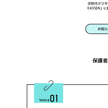
次世代デジタ
KASSEN」
【BunBu学
お知ら
保護者
01
Voice