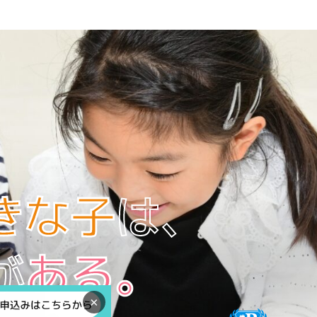
きな子
は、
が
ある。
×