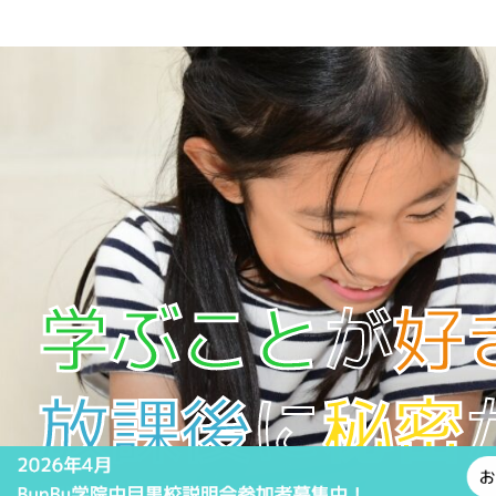
学ぶこと
が
好
放課後
に
秘密
BunBu学院 アフタースクール