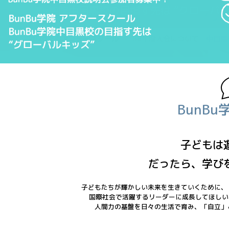
BunBu学院中目黒校の目指す先は “グローバ
2026年度アフタースクール
R8年度入会について
中目黒
BunB
子どもは
だったら、学び
子どもたちが輝かしい未来を生きていくために、
国際社会で活躍するリーダーに成長してほしい
人間力の基盤を日々の生活で育み、
「自立」