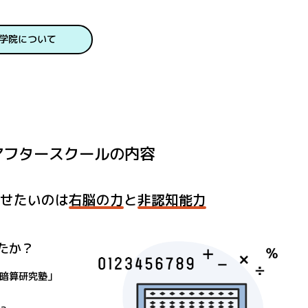
Bu学院について
アフタースクールの内容
させたいのは
右脳の力
と
非認知能力
たか？
暗算研究塾」